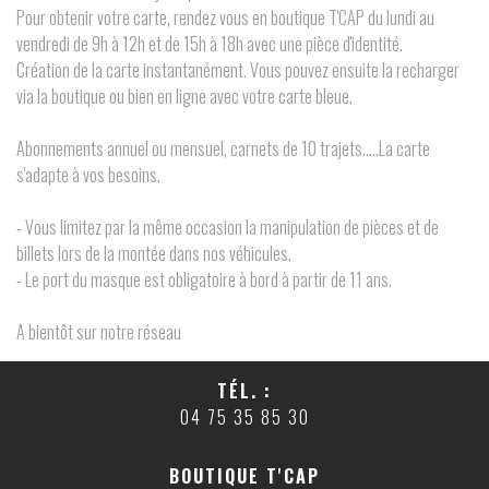
Pour obtenir votre carte, rendez vous en boutique T'CAP du lundi au
vendredi de 9h à 12h et de 15h à 18h avec une pièce d'identité.
Création de la carte instantanément. Vous pouvez ensuite la recharger
via la boutique ou bien en ligne avec votre carte bleue.
Abonnements annuel ou mensuel, carnets de 10 trajets.....La carte
s'adapte à vos besoins.
- Vous limitez par la même occasion la manipulation de pièces et de
billets lors de la montée dans nos véhicules.
- Le port du masque est obligatoire à bord à partir de 11 ans.
A bientôt sur notre réseau
TÉL. :
04 75 35 85 30
BOUTIQUE T'CAP