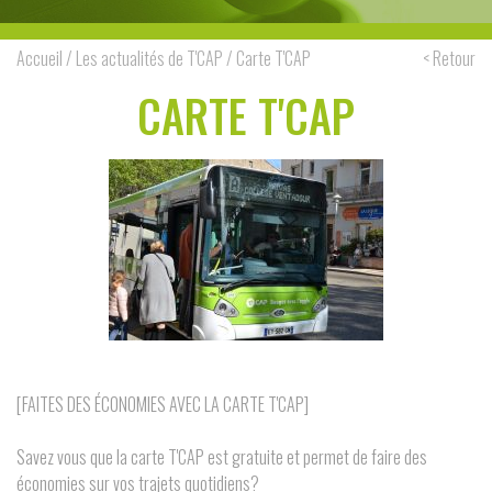
Accueil
/
Les actualités de T'CAP
/ Carte T'CAP
< Retour
CARTE T'CAP
[FAITES DES ÉCONOMIES AVEC LA CARTE T'CAP]
Savez vous que la carte T'CAP est gratuite et permet de faire des
économies sur vos trajets quotidiens?